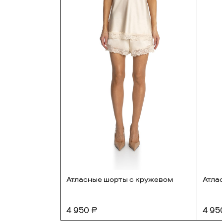
миди
Атласные шорты с кружевом
Атла
4 950 ₽
4 95