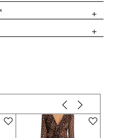
ы
Бюст
90 (см)
и
е в пределах
Талия
90 (см)
Бедра
110 (см)
Длина
62 (см)
е за пределами
по Москве