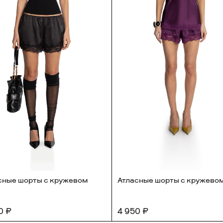
Доставка по Росси
СДЕК до двери или
Доставка по миру 
или курьером
сные шорты с кружевом
Атласные шорты с кружево
0 ₽
4 950 ₽