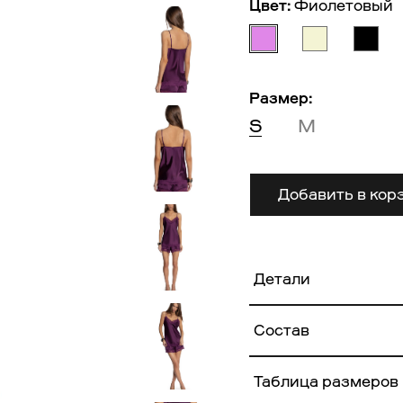
Цвет:
Фиолетовый
Размер:
S
M
Добавить в кор
Детали
Состав
95% Полиэстер
Таблица размеров
5% Эластан