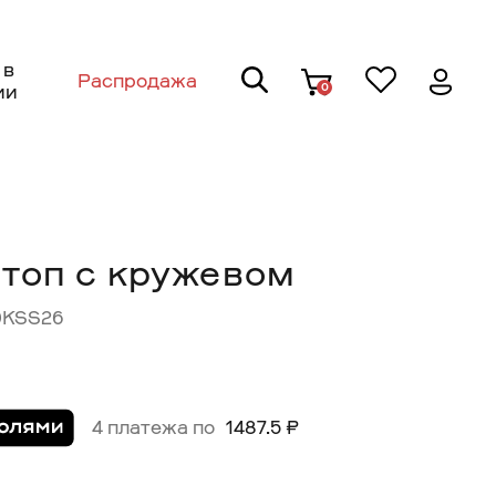
 в
Распродажа
0
ии
 топ с кружевом
0KSS26
4 платежа по
1487.5 ₽