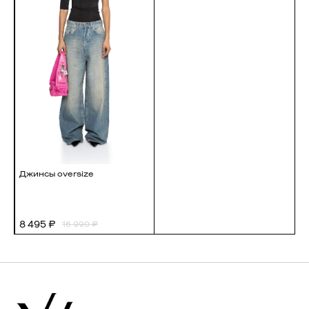
НОВОСИБИРСК
Срочная доставка по Москве
МЕТРОПОЛИС
Доставка по России почтой или
СДЕК до двери или в пункт выдачи
АФИМОЛЛ
Доставка по миру почтой до двери
или курьером
Джинсы oversize
Просьба предварительно сделать звонок для
подтверждения наличия товара в магазине*
8 495 ₽
16 990 ₽