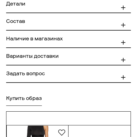
Детали
Состав
100% Полиэстер
Наличие в магазинах
МАГАЗИНЫ
XS
S
M
Варианты доставки
Размер
L
в магазинах
Доставка по Москве в пределах
АВИАПАРК
МКАД
Задать вопрос
КАЗАНЬ
Купить образ
Доставка по Москве за пределами
МКАД
ПИТЕР