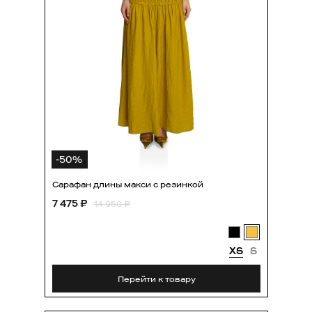
-
50
%
Сарафан длины макси с резинкой
7 475 ₽
14 950 ₽
XS
S
Перейти к товару