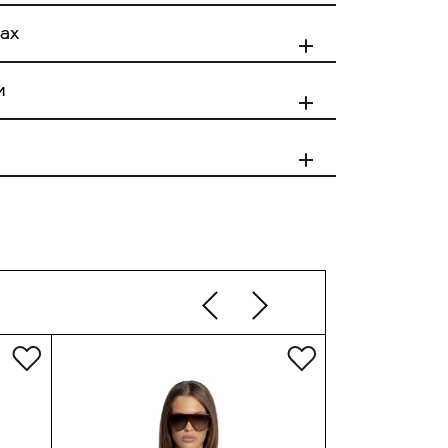
ы
Талия
72(см)
ах
Бедра
88(см)
Ы
XS
S
M
M
и
Длина
40(см)
е в пределах
е за пределами