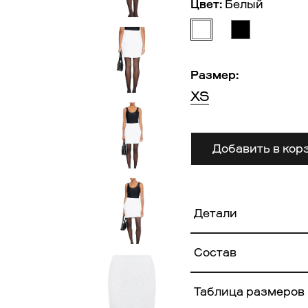
Цвет:
Белый
Размер:
XS
Добавить в кор
Детали
Состав
Основная ткань:
Таблица размеров
100% Полиэстер