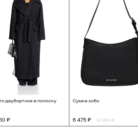
МЕТРОПОЛИС
Срочная доставка 
АФИМОЛЛ
Доставка по Росси
СДЕК до двери или
Просьба предварител
наличия товара в маг
Доставка по миру 
или курьером
то двубортное в полоску
Сумка хобо
50 ₽
6 475 ₽
12 950 ₽