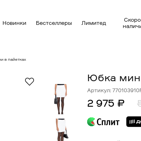
Скоро
Новинки
Бестселлеры
Лимитед
налич
и в пайетках
Юбка мин
Артикул:
77010391
2 975 ₽