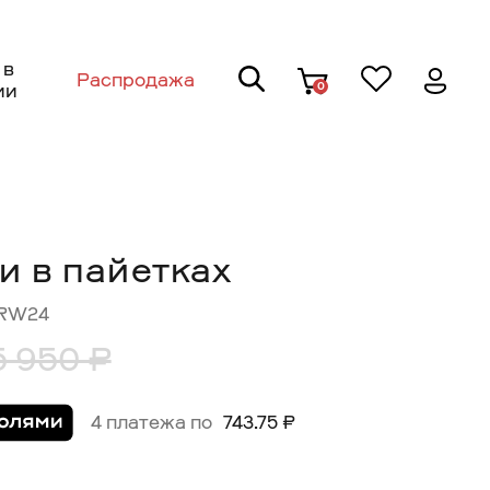
 в
Распродажа
0
ии
и в пайетках
0RW24
5 950 ₽
4 платежа по
743.75 ₽