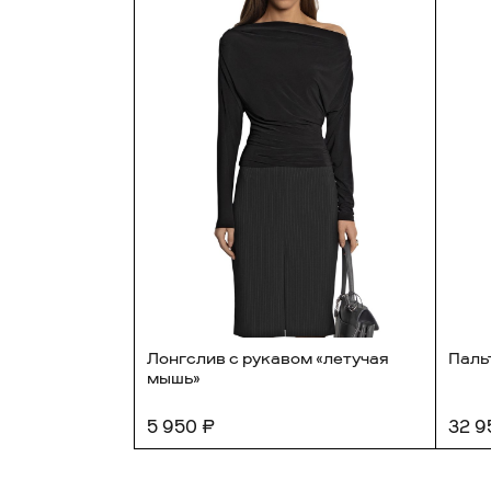
о сборкой
Лонгслив с рукавом «летучая
Паль
мышь»
5 950 ₽
32 9