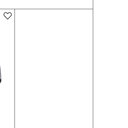
и почтой или
 в пункт выдачи
почтой до двери