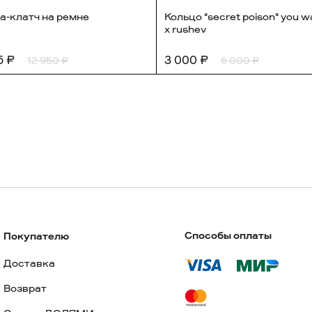
а-клатч на ремне
Кольцо "secret poison" you 
x rushev
5 ₽
3 000 ₽
12 950 ₽
6 000 ₽
Способы оплаты
Покупателю
Доставка
Возврат