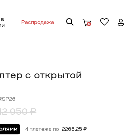
 в
Распродажа
0
ии
лтер с открытой
RSP26
12 950 ₽
4 платежа по
2266.25 ₽