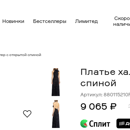
Скоро
Новинки
Бестселлеры
Лимитед
налич
тер с открытой спиной
Платье ха
спиной
Артикул:
880115210
9 065 ₽