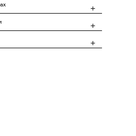
ах
45% Вискоза
55% Полиэстер
Ы
XS
S
M
L
и
е в пределах
е за пределами
по Москве