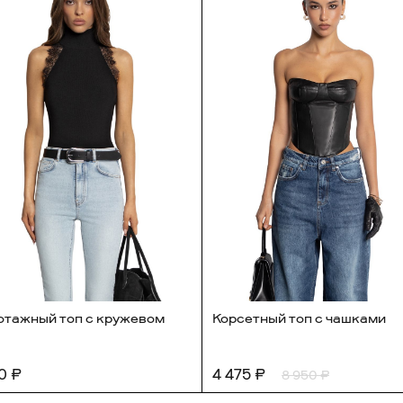
отажный топ с кружевом
Корсетный топ с чашками
0 ₽
4 475 ₽
8 950 ₽