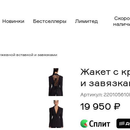
Скоро
Новинки
Бестселлеры
Лимитед
налич
ужевной вставкой и завязками
Жакет с к
и завязк
Артикул:
22010561
19 950 ₽