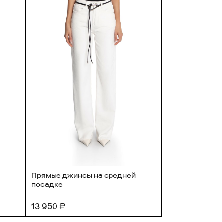
Прямые джинсы на средней
Джинсы oversi
посадке
13 950 ₽
8 495 ₽
16 9