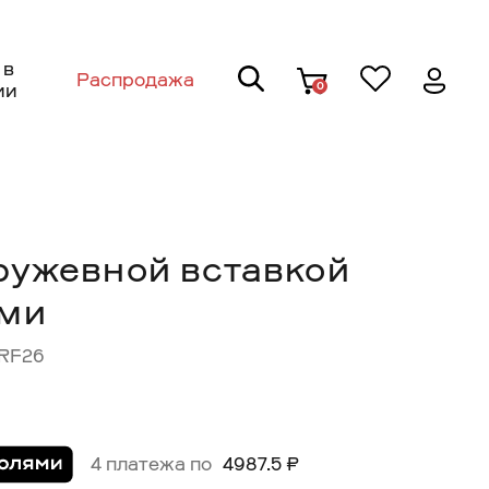
 в
Распродажа
0
ии
ружевной вставкой
ами
0RF26
4 платежа по
4987.5 ₽