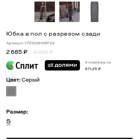
Юбка в пол с разрезом сзади
Артикул:
770103610RF24
2 685 ₽
8 950 ₽
4 платежа по
671.25 ₽
Цвет:
Серый
Размер:
S