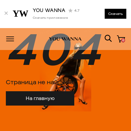
YOU WANNA
4.7
Скачать
Скачать приложение
404
0
Страница не найдена
На главную