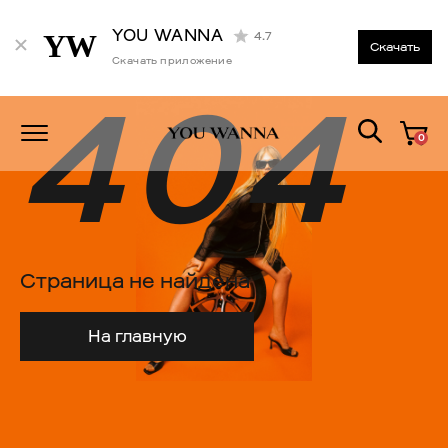
YOU WANNA
4.7
Скачать
Скачать приложение
404
0
Страница не найдена
На главную