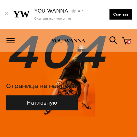
YOU WANNA
4.7
Скачать
Скачать приложение
404
0
Страница не найдена
На главную